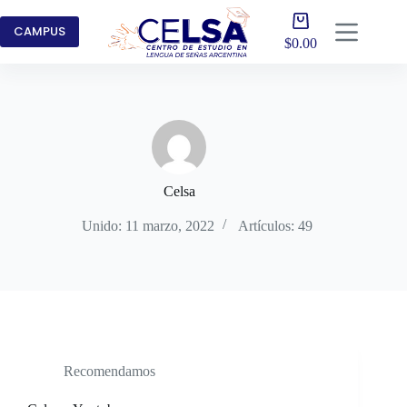
Saltar
Carro
al
CAMPUS
de
contenido
$
0.00
compra
Celsa
Unido: 11 marzo, 2022
Artículos: 49
Recomendamos