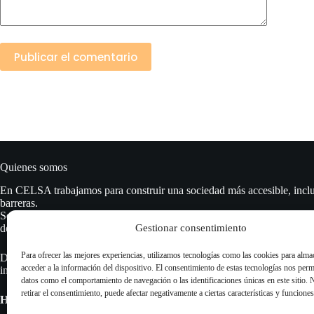
Publicar el comentario
Quienes somos
En CELSA trabajamos para construir una sociedad más accesible, inclu
barreras.
Somos un equipo de personas sordas y oyentes profesionales, especial
Gestionar consentimiento
de señas argentina (LSA), accesibilidad comunicacional y formación in
Para ofrecer las mejores experiencias, utilizamos tecnologías como las cookies para alma
Desde cursos y talleres hasta asesoría y servicios de interpretación, ay
acceder a la información del dispositivo. El consentimiento de estas tecnologías nos perm
instituciones, empresas y particulares a comunicarse sin excluir a nadie.
datos como el comportamiento de navegación o las identificaciones únicas en este sitio. 
retirar el consentimiento, puede afectar negativamente a ciertas características y funciones
Hacemos accesibilidad real. Para todas las personas.