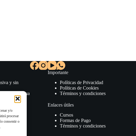
Importante
siva y sin
Políticas de Privacidad
Políticas de Cookies
izados en lengua
Términos y condiciones
clusiva.
Enlaces útiles
cenar y/o
udamos a
Cursos
itirá procesar
Formas de Pago
No consentir o
Términos y condiciones
.