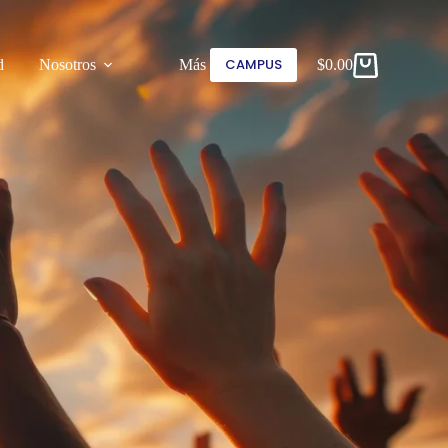
CAMPUS
d
Nosotros
Más
$
0.00