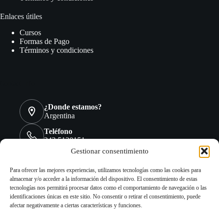
Enlaces útiles
Cursos
Formas de Pago
Términos y condiciones
Contact Info
¿Donde estamos?
Argentina
Teléfono
343 5120151
Gestionar consentimiento
WhatsApp
+54 9 3435 12-0151
Para ofrecer las mejores experiencias, utilizamos tecnologías como las cookies para
almacenar y/o acceder a la información del dispositivo. El consentimiento de estas
Email:
tecnologías nos permitirá procesar datos como el comportamiento de navegación o las
celsa.digital@gmail.com
identificaciones únicas en este sitio. No consentir o retirar el consentimiento, puede
Copyright © 2026 - Celsa, Centro de Estudio en Lengua de
afectar negativamente a ciertas características y funciones.
Señas Argentina