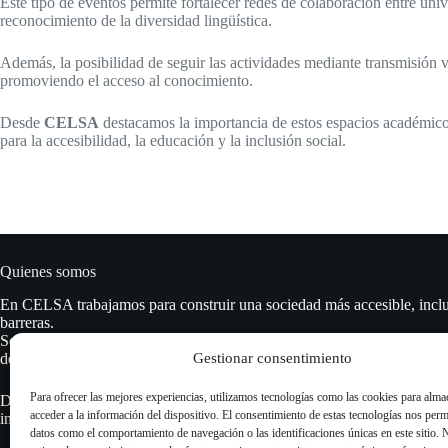
Este tipo de eventos permite fortalecer redes de colaboración entre un
reconocimiento de la diversidad lingüística.
Además, la posibilidad de seguir las actividades mediante transmisión vir
promoviendo el acceso al conocimiento.
Desde
CELSA
destacamos la importancia de estos espacios académico
para la accesibilidad, la educación y la inclusión social.
Quienes somos
En CELSA trabajamos para construir una sociedad más accesible, inclu
barreras.
Somos un equipo de personas sordas y oyentes profesionales, especial
Gestionar consentimiento
de señas argentina (LSA), accesibilidad comunicacional y formación in
Para ofrecer las mejores experiencias, utilizamos tecnologías como las cookies para alma
Desde cursos y talleres hasta asesoría y servicios de interpretación, ay
acceder a la información del dispositivo. El consentimiento de estas tecnologías nos perm
instituciones, empresas y particulares a comunicarse sin excluir a nadie.
datos como el comportamiento de navegación o las identificaciones únicas en este sitio. 