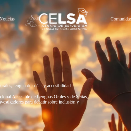
Noticias
Comunida
rales, lengua de señas y accesibilidad
acional Accesible de Lenguas Orales y de Señas,
investigadores para debatir sobre inclusión y