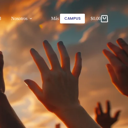
CAMPUS
d
Nosotros
Más
$
0.00
Carro
de
compra