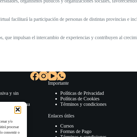
iversidades, organismos públicos y organizaciones sociales, favoreciend
tual facilitará la participación de personas de distintas provincias e in
s, que impulsan el intercambio de experiencias y contribuyen al crec
Importante
siva y sin
Políticas de Privacidad
Políticas de Cookies
izados en lengua
Términos y condiciones
clusiva.
Enlaces útiles
cenar y/o
udamos a
Cursos
itirá procesar
Formas de Pago
No consentir o
Términos y condiciones